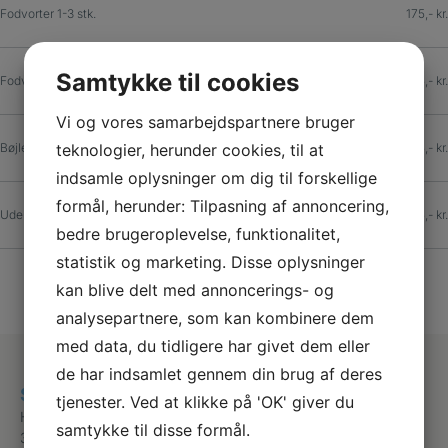
Fodvorter 1-3 stk.
175,- kr.
Samtykke til cookies
Fodvorter mere end 3
355,- kr.
Vi og vores samarbejdspartnere bruger
teknologier, herunder cookies, til at
Bøjlebehandling uden henvisning
355,- kr.
indsamle oplysninger om dig til forskellige
formål, herunder: Tilpasning af annoncering,
Udeblivelsesgebyr
275,- kr.
bedre brugeroplevelse, funktionalitet,
statistik og marketing. Disse oplysninger
kan blive delt med annoncerings- og
analysepartnere, som kan kombinere dem
med data, du tidligere har givet dem eller
de har indsamlet gennem din brug af deres
Skævinge Fodterapi
tjenester. Ved at klikke på 'OK' giver du
Hovedgaden 18B
samtykke til disse formål.
3320 Skævinge