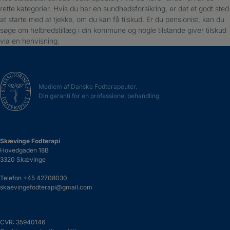
rette kategorier. Hvis du har en sundhedsforsikring, er det et godt sted
at starte med at tjekke, om du kan få tilskud. Er du pensionist, kan du
søge om helbredstillæg i din kommune og nogle tilstande giver tilskud
via en henvisning.
Medlem af Danske Fodterapeuter.
Din garanti for en professionel behandling.
Skævinge Fodterapi
Hovedgaden 18B
3320 Skævinge
Telefon
+45 42708030
skaevingefodterapi@gmail.com
CVR: 35940146