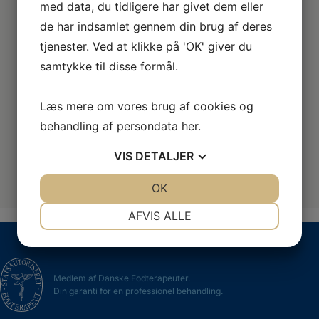
med data, du tidligere har givet dem eller
de har indsamlet gennem din brug af deres
tjenester. Ved at klikke på 'OK' giver du
samtykke til disse formål.
Læs mere om vores brug af cookies og
behandling af persondata
her
.
VIS
DETALJER
HER FINDER DU OS
JA
NEJ
OK
JA
NEJ
NØDVENDIGE
PRÆFERENCER
AFVIS ALLE
JA
NEJ
JA
NEJ
MARKETING
STATISTIK
Medlem af Danske Fodterapeuter.
Din garanti for en professionel behandling.