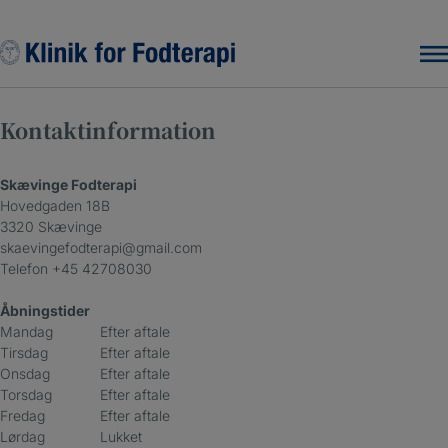
Hop
til
indholdet
Kontaktinformation
Skævinge Fodterapi
Hovedgaden 18B
3320 Skævinge
skaevingefodterapi@gmail.com
Telefon
+45 42708030
Åbningstider
Mandag
Efter aftale
Tirsdag
Efter aftale
Onsdag
Efter aftale
Torsdag
Efter aftale
Fredag
Efter aftale
Lørdag
Lukket