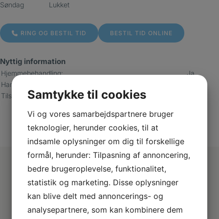
Søndag
Lukket
RING OG BESTIL TID
BESTIL TID ONLINE
Nyttig information
Hjemmebehandling:
Ja
Handicapvenlig adgang:
Ja
Samtykke til cookies
Tilskudsmulighed:
Helbredstillæg,
Sygeforsikringer, Den
Vi og vores samarbejdspartnere bruger
offentlige Sygesikring
teknologier, herunder cookies, til at
indsamle oplysninger om dig til forskellige
formål, herunder: Tilpasning af annoncering,
bedre brugeroplevelse, funktionalitet,
statistik og marketing. Disse oplysninger
kan blive delt med annoncerings- og
analysepartnere, som kan kombinere dem